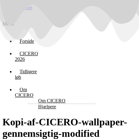
CICERO-løbet
Menu
Forside
CICERO
2026
Tidligere
løb
Om
CICERO
Om CICERO
Hjælpere
Kopi-af-CICERO-wallpaper-
gennemsigtig-modified